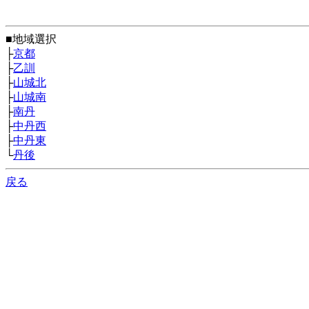
■地域選択
├
京都
├
乙訓
├
山城北
├
山城南
├
南丹
├
中丹西
├
中丹東
└
丹後
戻る