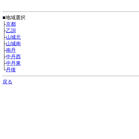
■地域選択
├
京都
├
乙訓
├
山城北
├
山城南
├
南丹
├
中丹西
├
中丹東
└
丹後
戻る