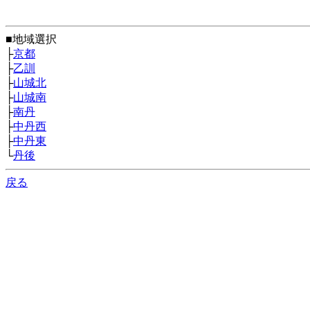
■地域選択
├
京都
├
乙訓
├
山城北
├
山城南
├
南丹
├
中丹西
├
中丹東
└
丹後
戻る