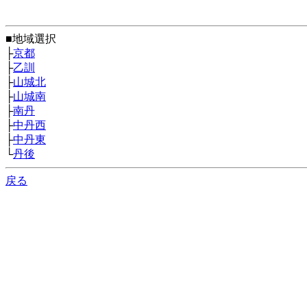
■地域選択
├
京都
├
乙訓
├
山城北
├
山城南
├
南丹
├
中丹西
├
中丹東
└
丹後
戻る