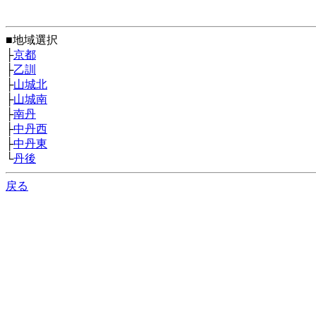
■地域選択
├
京都
├
乙訓
├
山城北
├
山城南
├
南丹
├
中丹西
├
中丹東
└
丹後
戻る