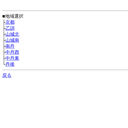
■地域選択
├
京都
├
乙訓
├
山城北
├
山城南
├
南丹
├
中丹西
├
中丹東
└
丹後
戻る