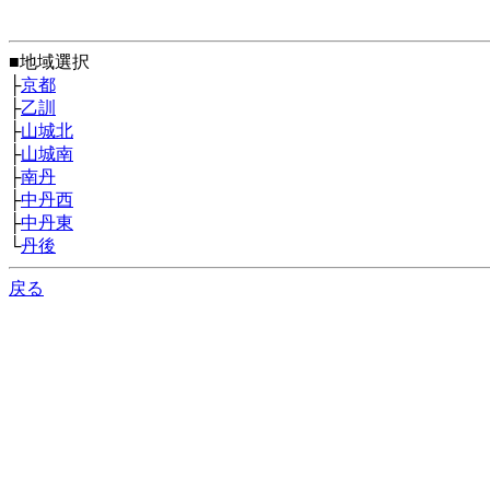
■地域選択
├
京都
├
乙訓
├
山城北
├
山城南
├
南丹
├
中丹西
├
中丹東
└
丹後
戻る