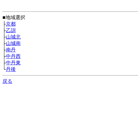
■地域選択
├
京都
├
乙訓
├
山城北
├
山城南
├
南丹
├
中丹西
├
中丹東
└
丹後
戻る