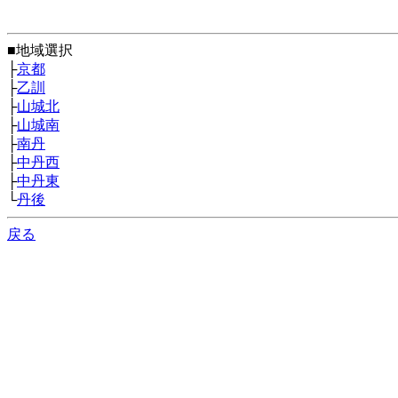
■地域選択
├
京都
├
乙訓
├
山城北
├
山城南
├
南丹
├
中丹西
├
中丹東
└
丹後
戻る