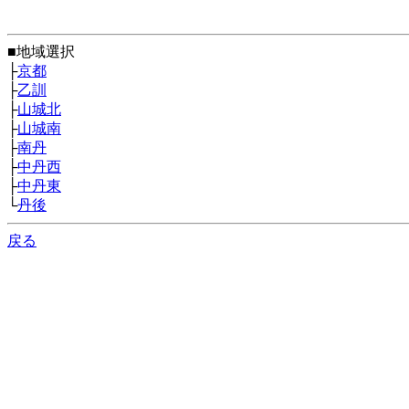
■地域選択
├
京都
├
乙訓
├
山城北
├
山城南
├
南丹
├
中丹西
├
中丹東
└
丹後
戻る