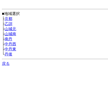
■地域選択
├
京都
├
乙訓
├
山城北
├
山城南
├
南丹
├
中丹西
├
中丹東
└
丹後
戻る