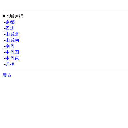
■地域選択
├
京都
├
乙訓
├
山城北
├
山城南
├
南丹
├
中丹西
├
中丹東
└
丹後
戻る