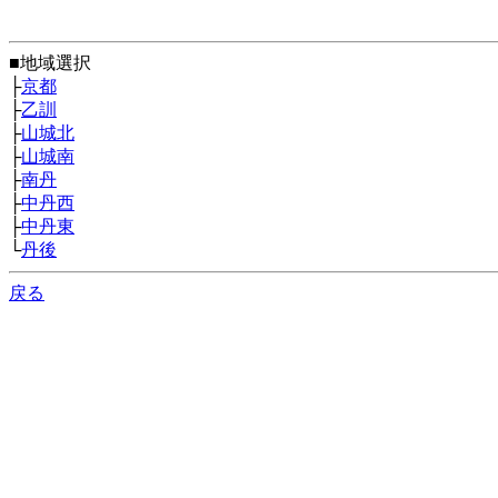
■地域選択
├
京都
├
乙訓
├
山城北
├
山城南
├
南丹
├
中丹西
├
中丹東
└
丹後
戻る