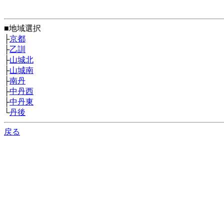
■地域選択
├
京都
├
乙訓
├
山城北
├
山城南
├
南丹
├
中丹西
├
中丹東
└
丹後
戻る