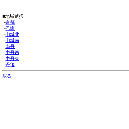
■地域選択
├
京都
├
乙訓
├
山城北
├
山城南
├
南丹
├
中丹西
├
中丹東
└
丹後
戻る