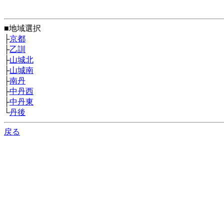
■地域選択
├
京都
├
乙訓
├
山城北
├
山城南
├
南丹
├
中丹西
├
中丹東
└
丹後
戻る