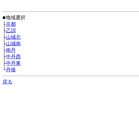
■地域選択
├
京都
├
乙訓
├
山城北
├
山城南
├
南丹
├
中丹西
├
中丹東
└
丹後
戻る