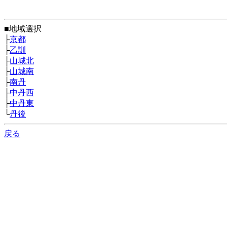
■地域選択
├
京都
├
乙訓
├
山城北
├
山城南
├
南丹
├
中丹西
├
中丹東
└
丹後
戻る