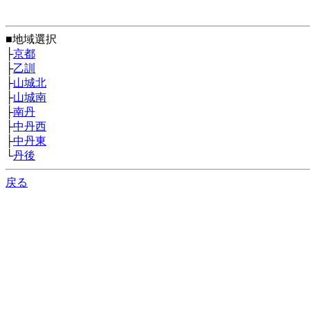
■地域選択
├
京都
├
乙訓
├
山城北
├
山城南
├
南丹
├
中丹西
├
中丹東
└
丹後
戻る