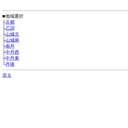
■地域選択
├
京都
├
乙訓
├
山城北
├
山城南
├
南丹
├
中丹西
├
中丹東
└
丹後
戻る