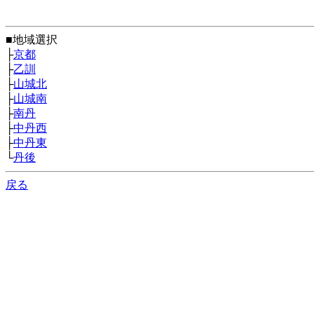
■地域選択
├
京都
├
乙訓
├
山城北
├
山城南
├
南丹
├
中丹西
├
中丹東
└
丹後
戻る