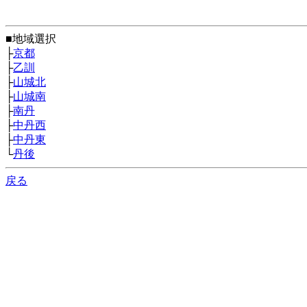
■地域選択
├
京都
├
乙訓
├
山城北
├
山城南
├
南丹
├
中丹西
├
中丹東
└
丹後
戻る