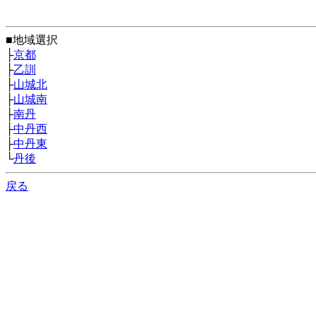
■地域選択
├
京都
├
乙訓
├
山城北
├
山城南
├
南丹
├
中丹西
├
中丹東
└
丹後
戻る