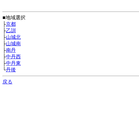
■地域選択
├
京都
├
乙訓
├
山城北
├
山城南
├
南丹
├
中丹西
├
中丹東
└
丹後
戻る