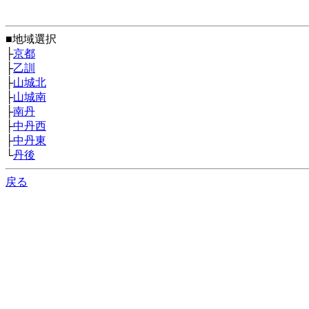
■地域選択
├
京都
├
乙訓
├
山城北
├
山城南
├
南丹
├
中丹西
├
中丹東
└
丹後
戻る