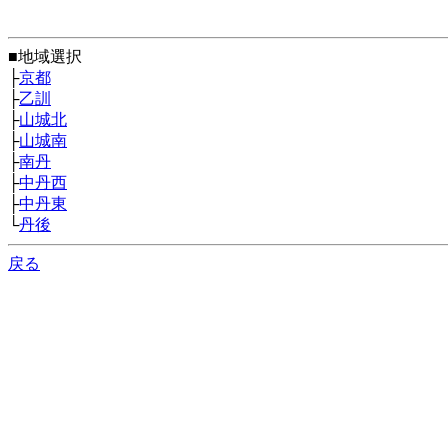
■地域選択
├
京都
├
乙訓
├
山城北
├
山城南
├
南丹
├
中丹西
├
中丹東
└
丹後
戻る