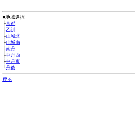
■地域選択
├
京都
├
乙訓
├
山城北
├
山城南
├
南丹
├
中丹西
├
中丹東
└
丹後
戻る