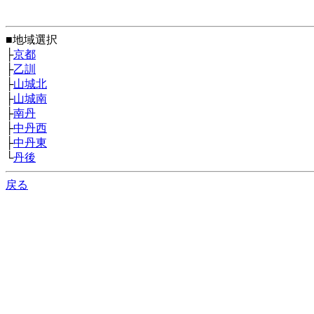
■地域選択
├
京都
├
乙訓
├
山城北
├
山城南
├
南丹
├
中丹西
├
中丹東
└
丹後
戻る