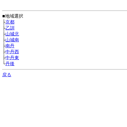
■地域選択
├
京都
├
乙訓
├
山城北
├
山城南
├
南丹
├
中丹西
├
中丹東
└
丹後
戻る