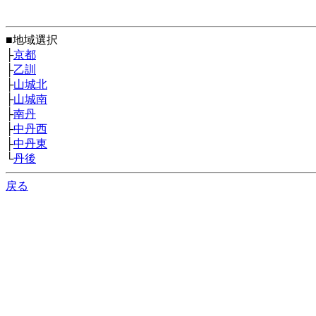
■地域選択
├
京都
├
乙訓
├
山城北
├
山城南
├
南丹
├
中丹西
├
中丹東
└
丹後
戻る