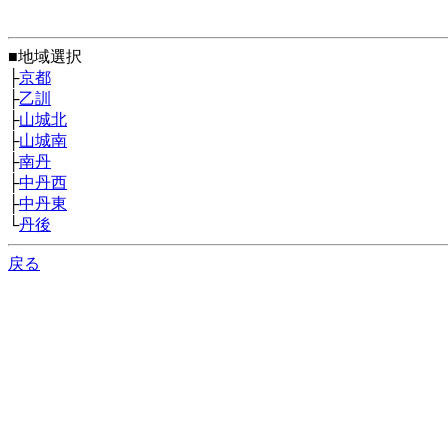
■地域選択
├
京都
├
乙訓
├
山城北
├
山城南
├
南丹
├
中丹西
├
中丹東
└
丹後
戻る