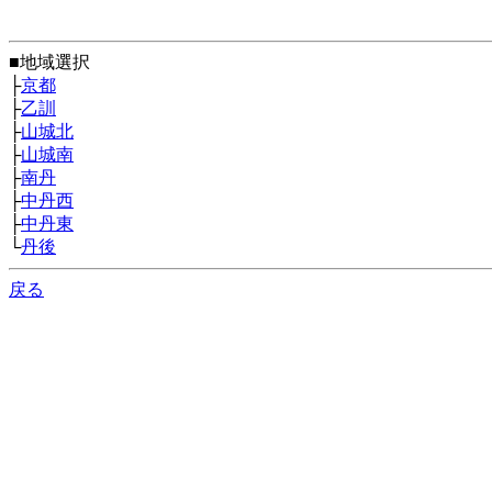
■地域選択
├
京都
├
乙訓
├
山城北
├
山城南
├
南丹
├
中丹西
├
中丹東
└
丹後
戻る