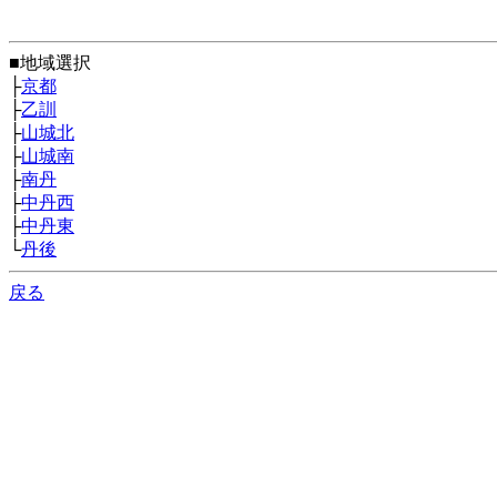
■地域選択
├
京都
├
乙訓
├
山城北
├
山城南
├
南丹
├
中丹西
├
中丹東
└
丹後
戻る