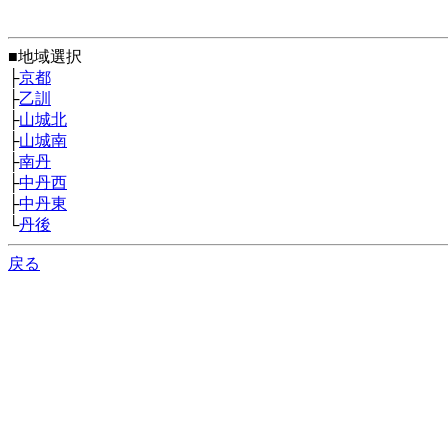
■地域選択
├
京都
├
乙訓
├
山城北
├
山城南
├
南丹
├
中丹西
├
中丹東
└
丹後
戻る