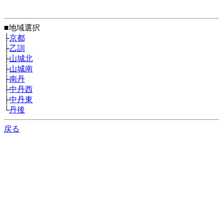
■地域選択
├
京都
├
乙訓
├
山城北
├
山城南
├
南丹
├
中丹西
├
中丹東
└
丹後
戻る