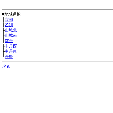
■地域選択
├
京都
├
乙訓
├
山城北
├
山城南
├
南丹
├
中丹西
├
中丹東
└
丹後
戻る