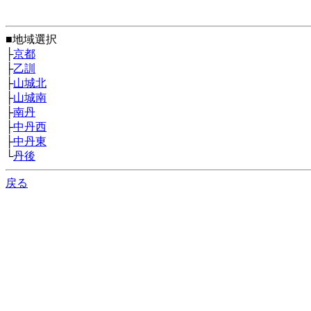
■地域選択
├
京都
├
乙訓
├
山城北
├
山城南
├
南丹
├
中丹西
├
中丹東
└
丹後
戻る