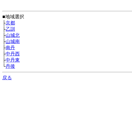
■地域選択
├
京都
├
乙訓
├
山城北
├
山城南
├
南丹
├
中丹西
├
中丹東
└
丹後
戻る