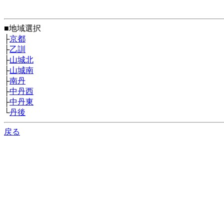
■地域選択
├
京都
├
乙訓
├
山城北
├
山城南
├
南丹
├
中丹西
├
中丹東
└
丹後
戻る