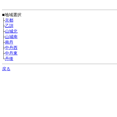
■地域選択
├
京都
├
乙訓
├
山城北
├
山城南
├
南丹
├
中丹西
├
中丹東
└
丹後
戻る