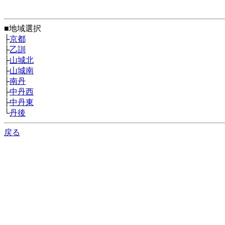
■地域選択
├
京都
├
乙訓
├
山城北
├
山城南
├
南丹
├
中丹西
├
中丹東
└
丹後
戻る