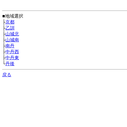
■地域選択
├
京都
├
乙訓
├
山城北
├
山城南
├
南丹
├
中丹西
├
中丹東
└
丹後
戻る