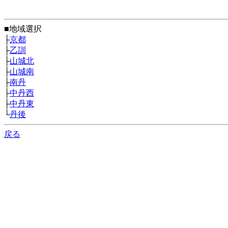
■地域選択
├
京都
├
乙訓
├
山城北
├
山城南
├
南丹
├
中丹西
├
中丹東
└
丹後
戻る