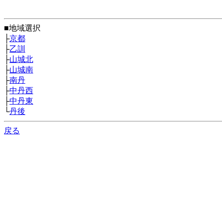
■地域選択
├
京都
├
乙訓
├
山城北
├
山城南
├
南丹
├
中丹西
├
中丹東
└
丹後
戻る