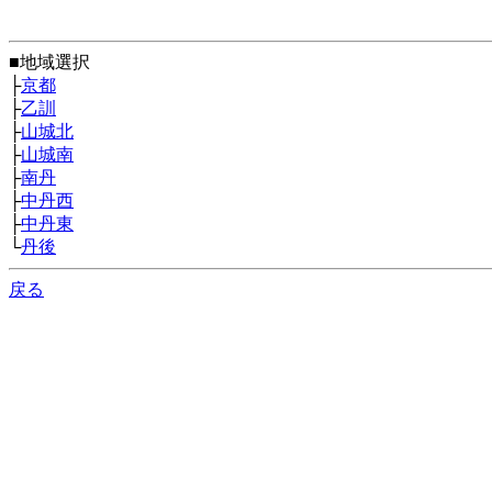
■地域選択
├
京都
├
乙訓
├
山城北
├
山城南
├
南丹
├
中丹西
├
中丹東
└
丹後
戻る