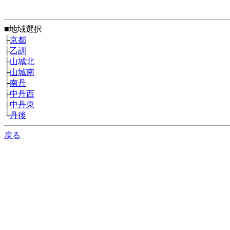
■地域選択
├
京都
├
乙訓
├
山城北
├
山城南
├
南丹
├
中丹西
├
中丹東
└
丹後
戻る