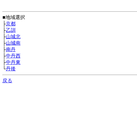
■地域選択
├
京都
├
乙訓
├
山城北
├
山城南
├
南丹
├
中丹西
├
中丹東
└
丹後
戻る