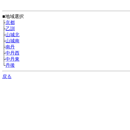
■地域選択
├
京都
├
乙訓
├
山城北
├
山城南
├
南丹
├
中丹西
├
中丹東
└
丹後
戻る