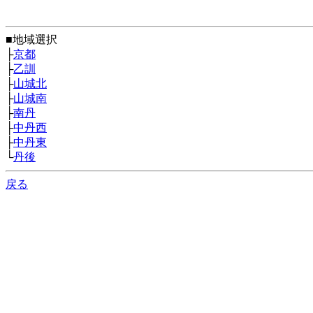
■地域選択
├
京都
├
乙訓
├
山城北
├
山城南
├
南丹
├
中丹西
├
中丹東
└
丹後
戻る