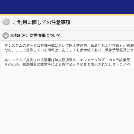
ご利用に際しての注意事項
京都府河川防災情報について
click to collapse contents
本システムのデータは京都府域において国土交通省、気象庁および京都府が観測
なお、ここで提供している情報は、あくまでも参考値であり、気象予警報及び水
本システムで提供される情報は無人観測装置（テレメータ装置、カメラ設備等）
そのため、観測機器の故障等による異常値がそのまま表示されてしまうことや、